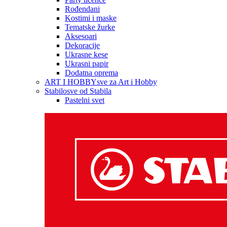
Rođendani
Kostimi i maske
Tematske žurke
Aksesoari
Dekoracije
Ukrasne kese
Ukrasni papir
Dodatna oprema
ART I HOBBY
sve za Art i Hobby
Stabilo
sve od Stabila
Pastelni svet