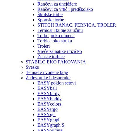
Rančevi za tinejdžere
Rančevi za vrtić i predškolsko
Školske torbe
Sportske torbe
STITCH RANAC, PERNICA, TROLER
Termosi i kutije za užinu
Torbe preko ramena
Torbice oko struka
Troleri
Vreće za patike i fizičko
Ženske torbice
STABILO EKO PAKOVANJA
Sveske
Tempere i vodene boje
Za levoruke i desnoruke
EASY poklon setovi
EASYball
EASYbirdy
EASYbuddy
EASYcolors
EASYergo
EASYgel
EASYgraph
EASYgraph S
EASYoriginal