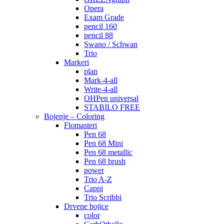
Opera
Exam Grade
pencil 160
pencil 88
Swano / Schwan
Trio
Markeri
plan
Mark-4-all
Write-4-all
OHPen universal
STABILO FREE
Bojenje – Coloring
Flomasteri
Pen 68
Pen 68 Mini
Pen 68 metallic
Pen 68 brush
power
Trio A-Z
Cappi
Trio Scribbi
Drvene bojice
color