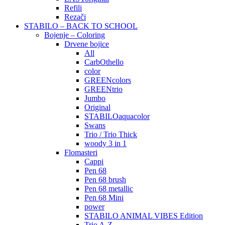
Refili
Rezači
STABILO – BACK TO SCHOOL
Bojenje – Coloring
Drvene bojice
All
CarbOthello
color
GREENcolors
GREENtrio
Jumbo
Original
STABILOaquacolor
Swans
Trio / Trio Thick
woody 3 in 1
Flomasteri
Cappi
Pen 68
Pen 68 brush
Pen 68 metallic
Pen 68 Mini
power
STABILO ANIMAL VIBES Edition
Trio A-Z