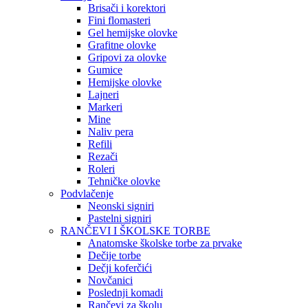
Brisači i korektori
Fini flomasteri
Gel hemijske olovke
Grafitne olovke
Gripovi za olovke
Gumice
Hemijske olovke
Lajneri
Markeri
Mine
Naliv pera
Refili
Rezači
Roleri
Tehničke olovke
Podvlačenje
Neonski signiri
Pastelni signiri
RANČEVI I ŠKOLSKE TORBE
Anatomske školske torbe za prvake
Dečije torbe
Dečji koferčići
Novčanici
Poslednji komadi
Rančevi za školu