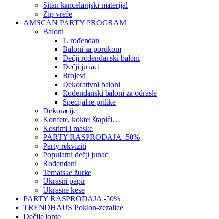
Sitan kancelarijski materijal
Zip vreće
AMSCAN PARTY PROGRAM
Baloni
1. rođendan
Baloni sa porukom
Dečji rođendanski baloni
Dečji junaci
Brojevi
Dekorativni baloni
Rođendanski baloni za odrasle
Specijalne prilike
Dekoracije
Konfete, koktel štapići…
Kostimi i maske
PARTY RASPRODAJA -50%
Party rekviziti
Popularni dečji junaci
Rođendani
Tematske žurke
Ukrasni papir
Ukrasne kese
PARTY RASPRODAJA -50%
TRENDHAUS Poklon-zezalice
Dečije lopte