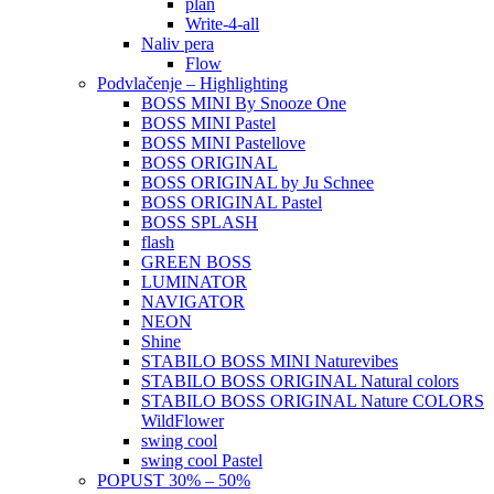
plan
Write-4-all
Naliv pera
Flow
Podvlačenje – Highlighting
BOSS MINI By Snooze One
BOSS MINI Pastel
BOSS MINI Pastellove
BOSS ORIGINAL
BOSS ORIGINAL by Ju Schnee
BOSS ORIGINAL Pastel
BOSS SPLASH
flash
GREEN BOSS
LUMINATOR
NAVIGATOR
NEON
Shine
STABILO BOSS MINI Naturevibes
STABILO BOSS ORIGINAL Natural colors
STABILO BOSS ORIGINAL Nature COLORS
WildFlower
swing cool
swing cool Pastel
POPUST 30% – 50%