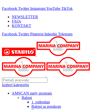
25 GODINA SA VAMA!
Facebook
Twitter
Instagram
YouTube
TikTok
NEWSLETTER
FAQs
KONTAKT
Facebook
Twitter
Pinterest
linkedin
Telegram
Izaberi kategoriju
AMSCAN party program
Baloni
1. rođendan
Baloni sa porukom