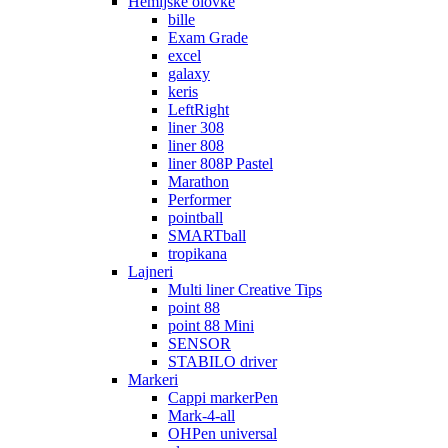
Hemijske olovke
bille
Exam Grade
excel
galaxy
keris
LeftRight
liner 308
liner 808
liner 808P Pastel
Marathon
Performer
pointball
SMARTball
tropikana
Lajneri
Multi liner Creative Tips
point 88
point 88 Mini
SENSOR
STABILO driver
Markeri
Cappi markerPen
Mark-4-all
OHPen universal