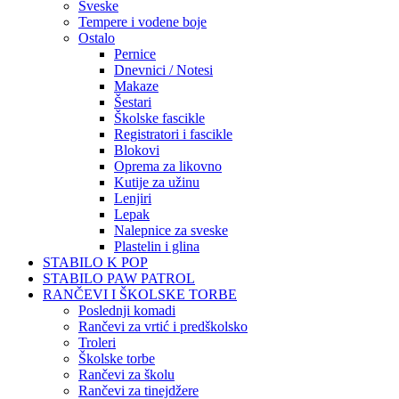
Sveske
Tempere i vodene boje
Ostalo
Pernice
Dnevnici / Notesi
Makaze
Šestari
Školske fascikle
Registratori i fascikle
Blokovi
Oprema za likovno
Kutije za užinu
Lenjiri
Lepak
Nalepnice za sveske
Plastelin i glina
STABILO K POP
STABILO PAW PATROL
RANČEVI I ŠKOLSKE TORBE
Poslednji komadi
Rančevi za vrtić i predškolsko
Troleri
Školske torbe
Rančevi za školu
Rančevi za tinejdžere