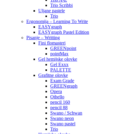
Trio Scribbi
Uljane pastele
Trio
Ergonomija – Learning To Write
EASYgraph
EASYgraph Pastel Edition
Pisanje – Writting
Fini flomasteri
GREENpoint
pointMax
Gel hemijske olovke
Gel Exxx
PALETTE
Grafitne olovke
Exam Grade
GREENgraph
Opera
Othello
pencil 160
pencil 88
Swano / Schwan
Swano neon
Swano pastel
Trio