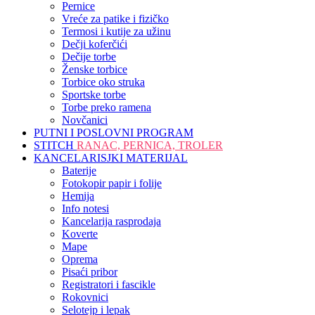
Pernice
Vreće za patike i fizičko
Termosi i kutije za užinu
Dečji koferčići
Dečije torbe
Ženske torbice
Torbice oko struka
Sportske torbe
Torbe preko ramena
Novčanici
PUTNI I POSLOVNI PROGRAM
STITCH
RANAC, PERNICA, TROLER
KANCELARISJKI MATERIJAL
Baterije
Fotokopir papir i folije
Hemija
Info notesi
Kancelarija rasprodaja
Koverte
Mape
Oprema
Pisaći pribor
Registratori i fascikle
Rokovnici
Selotejp i lepak