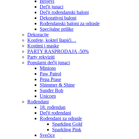
Brojevi
Dečji junaci
Dečji rođendanski baloni
Dekorativni baloni
Rođendanski baloni za odrasle
Specijalne prilike
Dekoracije
Konfete, koktel štapići…
Kostimi i maske
PARTY RASPRODAJA -50%
Party rekviziti
Popularni dečji junaci
Minions
Paw Patrol
Pepa Prase
Shimmer & Shine
Sunđer Bob
Unicorn
Rođendani
18. rođendan
Dečji rođendani
Rođendani za odrasle
Sparkling Gold
Sparkling Pink
Svećice