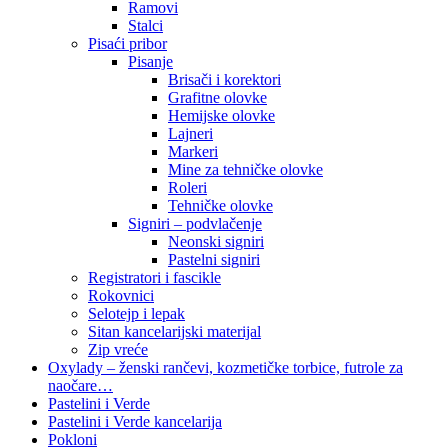
Ramovi
Stalci
Pisaći pribor
Pisanje
Brisači i korektori
Grafitne olovke
Hemijske olovke
Lajneri
Markeri
Mine za tehničke olovke
Roleri
Tehničke olovke
Signiri – podvlačenje
Neonski signiri
Pastelni signiri
Registratori i fascikle
Rokovnici
Selotejp i lepak
Sitan kancelarijski materijal
Zip vreće
Oxylady – ženski rančevi, kozmetičke torbice, futrole za
naočare…
Pastelini i Verde
Pastelini i Verde kancelarija
Pokloni