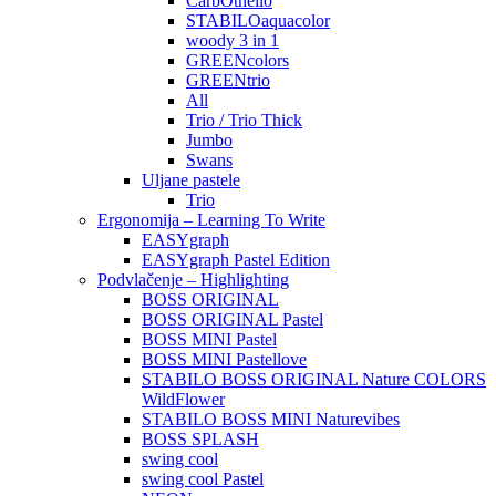
CarbOthello
STABILOaquacolor
woody 3 in 1
GREENcolors
GREENtrio
All
Trio / Trio Thick
Jumbo
Swans
Uljane pastele
Trio
Ergonomija – Learning To Write
EASYgraph
EASYgraph Pastel Edition
Podvlačenje – Highlighting
BOSS ORIGINAL
BOSS ORIGINAL Pastel
BOSS MINI Pastel
BOSS MINI Pastellove
STABILO BOSS ORIGINAL Nature COLORS
WildFlower
STABILO BOSS MINI Naturevibes
BOSS SPLASH
swing cool
swing cool Pastel