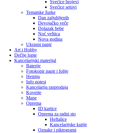
Svećice brojevi
Svećice setovi
Tematske žurke
Dan zaljubljenih
Devojačko veče
Dolazak bebe
Noć veštica
Nova godina
Ukrasni papir
Art i Hobby
Dečije lopte
Kancelarijski materijal
Baterije
Fotokopir papir i folije
Hemija
Info notesi
Kancelarija rasprodaja
Koverte
Mape
Oprema
ID kartice
Oprema za radni sto
Heftalice
Kancelarijske kutije
Oznake i piktogrami