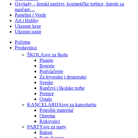
Oxylady – ženski rančevi, kozmetičke torbice, futrole za
naočare…
Pastelini i Verde
Art i Hobby
Ukrasne kese
Ukrasni papir
Početna
Prodavnica
ŠKOLA
sve za školu
Pisanje
Bojenje
Podvlačenje
Za levoruke i desnoruke
Sveske
Rančevi i školske torbe
Pernice
Ostalo
KANCELARIJA
sve za kancelariju
Potrošni materijal
Oprema
Rokovnici
PARTY
sve za party
Baloni
Party licence