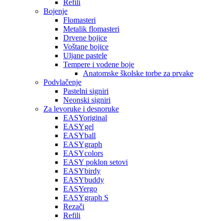
Refili
Bojenje
Flomasteri
Metalik flomasteri
Drvene bojice
Voštane bojice
Uljane pastele
Tempere i vodene boje
Anatomske školske torbe za prvake
Podvlačenje
Pastelni signiri
Neonski signiri
Za levoruke i desnoruke
EASYoriginal
EASYgel
EASYball
EASYgraph
EASYcolors
EASY poklon setovi
EASYbirdy
EASYbuddy
EASYergo
EASYgraph S
Rezači
Refili