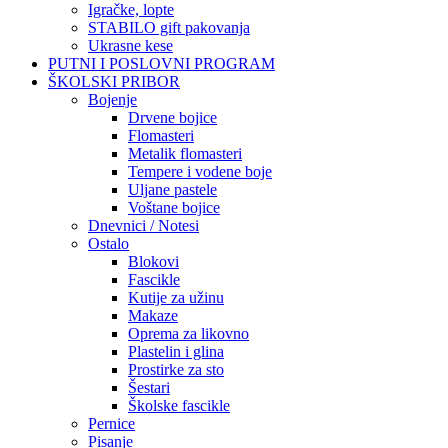
Igračke, lopte
STABILO gift pakovanja
Ukrasne kese
PUTNI I POSLOVNI PROGRAM
ŠKOLSKI PRIBOR
Bojenje
Drvene bojice
Flomasteri
Metalik flomasteri
Tempere i vodene boje
Uljane pastele
Voštane bojice
Dnevnici / Notesi
Ostalo
Blokovi
Fascikle
Kutije za užinu
Makaze
Oprema za likovno
Plastelin i glina
Prostirke za sto
Šestari
Školske fascikle
Pernice
Pisanje