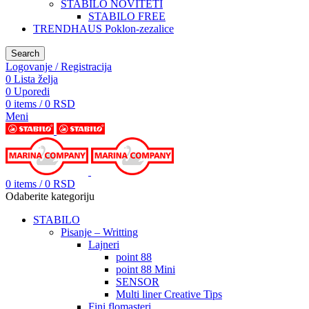
STABILO NOVITETI
STABILO FREE
TRENDHAUS Poklon-zezalice
Search
Logovanje / Registracija
0
Lista želja
0
Uporedi
0
items
/
0
RSD
Meni
0
items
/
0
RSD
Odaberite kategoriju
STABILO
Pisanje – Writting
Lajneri
point 88
point 88 Mini
SENSOR
Multi liner Creative Tips
Fini flomasteri