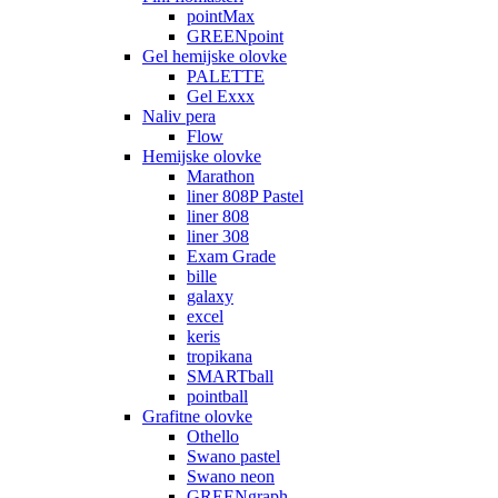
pointMax
GREENpoint
Gel hemijske olovke
PALETTE
Gel Exxx
Naliv pera
Flow
Hemijske olovke
Marathon
liner 808P Pastel
liner 808
liner 308
Exam Grade
bille
galaxy
excel
keris
tropikana
SMARTball
pointball
Grafitne olovke
Othello
Swano pastel
Swano neon
GREENgraph