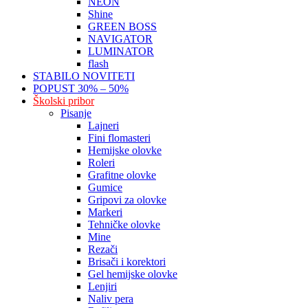
NEON
Shine
GREEN BOSS
NAVIGATOR
LUMINATOR
flash
STABILO NOVITETI
POPUST 30% – 50%
Školski pribor
Pisanje
Lajneri
Fini flomasteri
Hemijske olovke
Roleri
Grafitne olovke
Gumice
Gripovi za olovke
Markeri
Tehničke olovke
Mine
Rezači
Brisači i korektori
Gel hemijske olovke
Lenjiri
Naliv pera