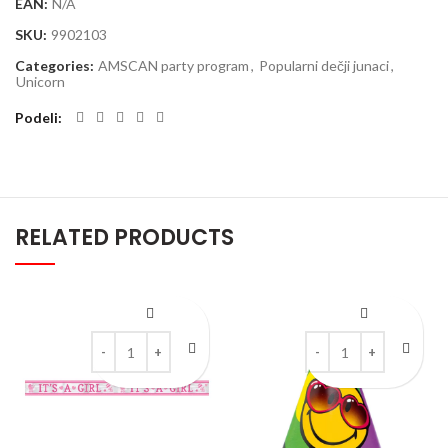
EAN:
N/A
SKU:
9902103
Categories:
AMSCAN party program
,
Popularni dečji junaci
,
Unicorn
Podeli
RELATED PRODUCTS
Baner folija 6.35m Baby girl quantity
Smiley kapice set 1/6 q