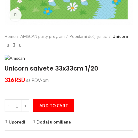
Click to enlarge
Home
AMSCAN party program
Popularni dečji junaci
Unicorn
Unicorn salvete 33x33cm 1/20
316
RSD
sa PDV-om
Unicorn salvete 33x33cm 1/20 quantity
ADD TO CART
Uporedi
Dodaj u omiljene