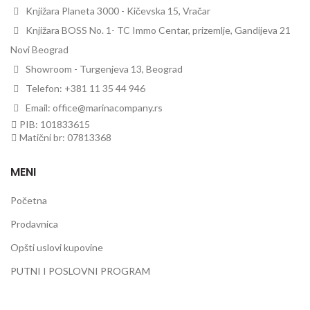
Knjižara Planeta 3000 - Kičevska 15, Vračar
Knjižara BOSS No. 1- TC Immo Centar, prizemlje, Gandijeva 21
Novi Beograd
Showroom - Turgenjeva 13, Beograd
Telefon: +381 11 35 44 946
Email: office@marinacompany.rs
PIB: 101833615
Matični br: 07813368
MENI
Početna
Prodavnica
Opšti uslovi kupovine
PUTNI I POSLOVNI PROGRAM