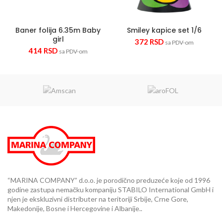
Baner folija 6.35m Baby
Smiley kapice set 1/6
girl
372
RSD
sa PDV-om
414
RSD
sa PDV-om
“MARINA COMPANY” d.o.o. je porodično preduzeće koje od 1996
godine zastupa nemačku kompaniju STABILO International GmbH i
njen je ekskluzivni distributer na teritoriji Srbije, Crne Gore,
Makedonije, Bosne i Hercegovine i Albanije..