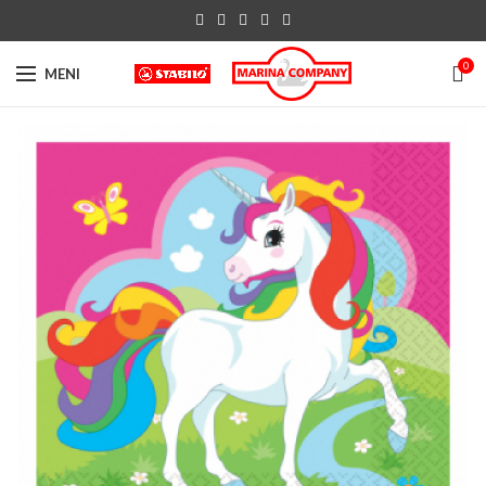
0
MENI