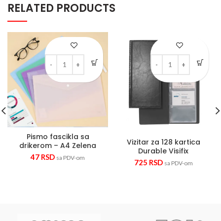
RELATED PRODUCTS
Pismo fascikla sa drikerom - A4 Zelena quantity
Vizitar za 128 kartica D
Pismo fascikla sa
Vizitar za 128 kartica
drikerom – A4 Zelena
Durable Visifix
47
RSD
sa PDV-om
725
RSD
sa PDV-om