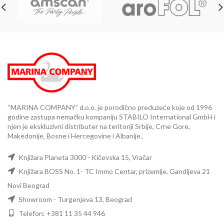
“MARINA COMPANY” d.o.o. je porodično preduzeće koje od 1996
godine zastupa nemačku kompaniju STABILO International GmbH i
njen je ekskluzivni distributer na teritoriji Srbije, Crne Gore,
Makedonije, Bosne i Hercegovine i Albanije..
Knjižara Planeta 3000 - Kičevska 15, Vračar
Knjižara BOSS No. 1- TC Immo Centar, prizemlje, Gandijeva 21
Novi Beograd
Showroom - Turgenjeva 13, Beograd
Telefon: +381 11 35 44 946