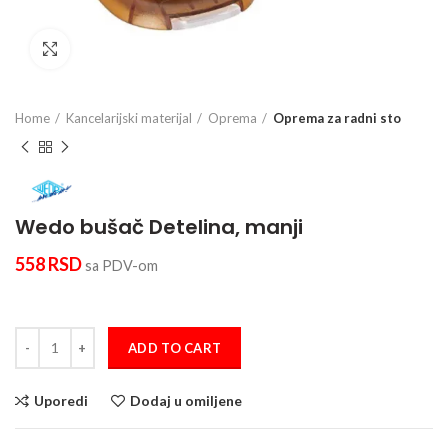
Click to enlarge
Home
Kancelarijski materijal
Oprema
Oprema za radni sto
Wedo bušač Detelina, manji
558
RSD
sa PDV-om
Wedo bušač Detelina, manji quantity
ADD TO CART
Uporedi
Dodaj u omiljene