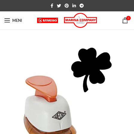
0
MENI