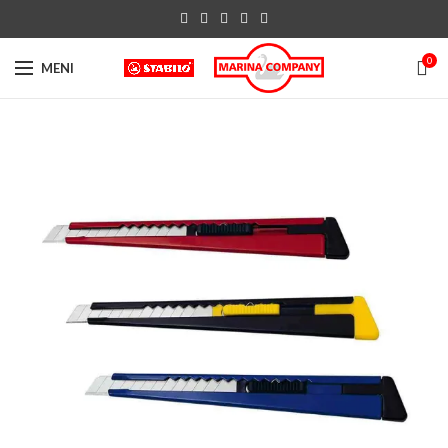
0
MENI