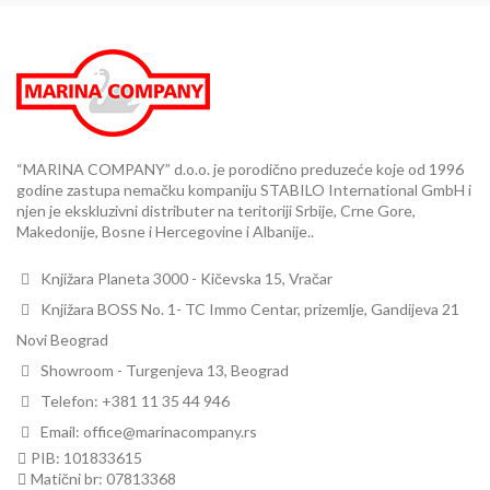
“MARINA COMPANY” d.o.o. je porodično preduzeće koje od 1996
godine zastupa nemačku kompaniju STABILO International GmbH i
njen je ekskluzivni distributer na teritoriji Srbije, Crne Gore,
Makedonije, Bosne i Hercegovine i Albanije..
Knjižara Planeta 3000 - Kičevska 15, Vračar
Knjižara BOSS No. 1- TC Immo Centar, prizemlje, Gandijeva 21
Novi Beograd
Showroom - Turgenjeva 13, Beograd
Telefon: +381 11 35 44 946
Email: office@marinacompany.rs
PIB: 101833615
Matični br: 07813368