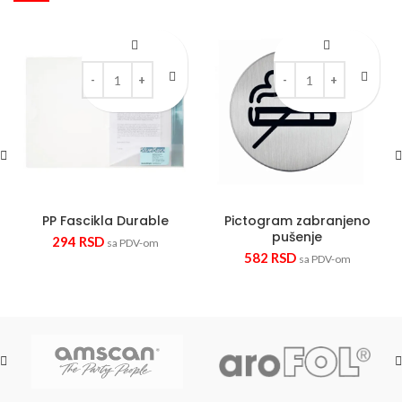
PP Fascikla Durable quantity
Pictogram zabranjeno 
PP Fascikla Durable
Pictogram zabranjeno
pušenje
294
RSD
sa PDV-om
582
RSD
sa PDV-om