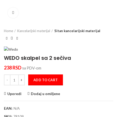
Click to enlarge
Home
Kancelarijski materijal
Sitan kancelarijski materijal
WEDO skalpel sa 2 sečiva
238
RSD
sa PDV-om
WEDO skalpel sa 2 sečiva quantity
ADD TO CART
Uporedi
Dodaj u omiljene
EAN:
N/A
SKU:
78109