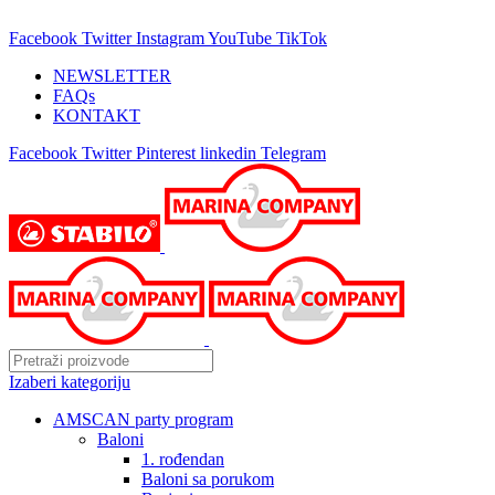
25 GODINA SA VAMA!
Facebook
Twitter
Instagram
YouTube
TikTok
NEWSLETTER
FAQs
KONTAKT
Facebook
Twitter
Pinterest
linkedin
Telegram
Izaberi kategoriju
AMSCAN party program
Baloni
1. rođendan
Baloni sa porukom