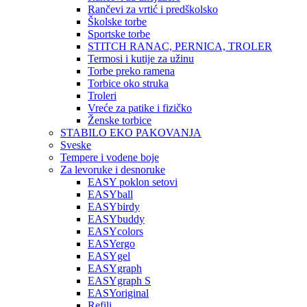
Rančevi za vrtić i predškolsko
Školske torbe
Sportske torbe
STITCH RANAC, PERNICA, TROLER
Termosi i kutije za užinu
Torbe preko ramena
Torbice oko struka
Troleri
Vreće za patike i fizičko
Ženske torbice
STABILO EKO PAKOVANJA
Sveske
Tempere i vodene boje
Za levoruke i desnoruke
EASY poklon setovi
EASYball
EASYbirdy
EASYbuddy
EASYcolors
EASYergo
EASYgel
EASYgraph
EASYgraph S
EASYoriginal
Refili