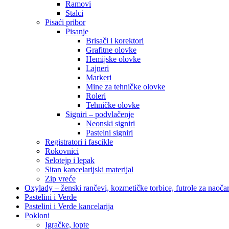
Ramovi
Stalci
Pisaći pribor
Pisanje
Brisači i korektori
Grafitne olovke
Hemijske olovke
Lajneri
Markeri
Mine za tehničke olovke
Roleri
Tehničke olovke
Signiri – podvlačenje
Neonski signiri
Pastelni signiri
Registratori i fascikle
Rokovnici
Selotejp i lepak
Sitan kancelarijski materijal
Zip vreće
Oxylady – ženski rančevi, kozmetičke torbice, futrole za naoč
Pastelini i Verde
Pastelini i Verde kancelarija
Pokloni
Igračke, lopte