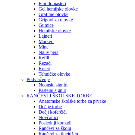
Fini flomasteri
Gel hemijske olovke
Grafitne olovke
Gripovi za olovke
Gumice
Hemijske olovke
Lajneri
Markeri
Mine
Naliv pera
Refili
Rezači
Roleri
Tehničke olovke
Podvlačenje
Neonski signiri
Pastelni signiri
RANČEVI I ŠKOLSKE TORBE
Anatomske školske torbe za prvake
Dečije torbe
Dečji koferčići
Novčanici
Poslednji komadi
Rančevi za školu
Rančevi za tinejdžere