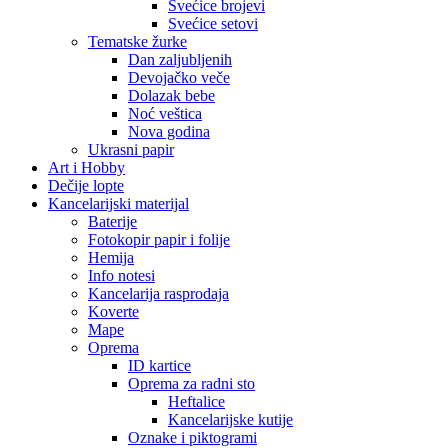
Svećice brojevi
Svećice setovi
Tematske žurke
Dan zaljubljenih
Devojačko veče
Dolazak bebe
Noć veštica
Nova godina
Ukrasni papir
Art i Hobby
Dečije lopte
Kancelarijski materijal
Baterije
Fotokopir papir i folije
Hemija
Info notesi
Kancelarija rasprodaja
Koverte
Mape
Oprema
ID kartice
Oprema za radni sto
Heftalice
Kancelarijske kutije
Oznake i piktogrami