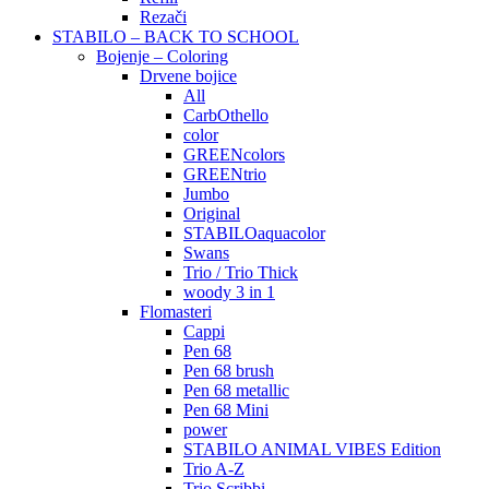
Rezači
STABILO – BACK TO SCHOOL
Bojenje – Coloring
Drvene bojice
All
CarbOthello
color
GREENcolors
GREENtrio
Jumbo
Original
STABILOaquacolor
Swans
Trio / Trio Thick
woody 3 in 1
Flomasteri
Cappi
Pen 68
Pen 68 brush
Pen 68 metallic
Pen 68 Mini
power
STABILO ANIMAL VIBES Edition
Trio A-Z
Trio Scribbi