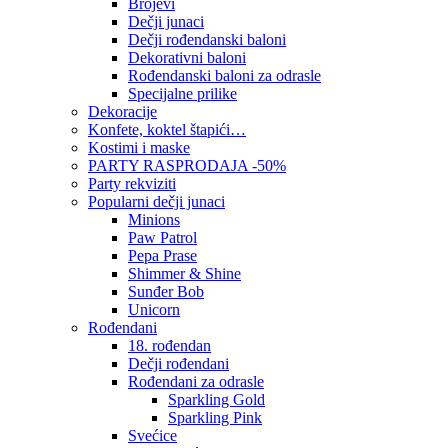
Brojevi
Dečji junaci
Dečji rođendanski baloni
Dekorativni baloni
Rođendanski baloni za odrasle
Specijalne prilike
Dekoracije
Konfete, koktel štapići…
Kostimi i maske
PARTY RASPRODAJA -50%
Party rekviziti
Popularni dečji junaci
Minions
Paw Patrol
Pepa Prase
Shimmer & Shine
Sunđer Bob
Unicorn
Rođendani
18. rođendan
Dečji rođendani
Rođendani za odrasle
Sparkling Gold
Sparkling Pink
Svećice