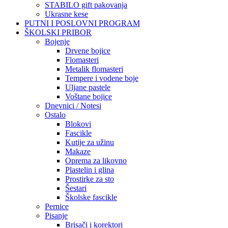
STABILO gift pakovanja
Ukrasne kese
PUTNI I POSLOVNI PROGRAM
ŠKOLSKI PRIBOR
Bojenje
Drvene bojice
Flomasteri
Metalik flomasteri
Tempere i vodene boje
Uljane pastele
Voštane bojice
Dnevnici / Notesi
Ostalo
Blokovi
Fascikle
Kutije za užinu
Makaze
Oprema za likovno
Plastelin i glina
Prostirke za sto
Šestari
Školske fascikle
Pernice
Pisanje
Brisači i korektori