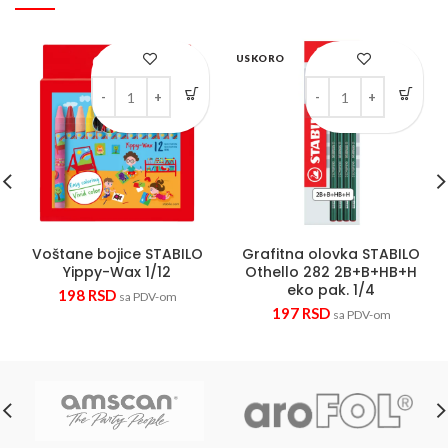
USKORO
Voštane bojice STABILO Yippy-Wax 1/12 quantity
Grafitna olovka STABI
Voštane bojice STABILO
Grafitna olovka STABILO
Yippy-Wax 1/12
Othello 282 2B+B+HB+H
eko pak. 1/4
198
RSD
sa PDV-om
197
RSD
sa PDV-om