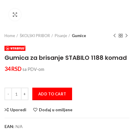
Click to enlarge
Home
ŠKOLSKI PRIBOR
Pisanje
Gumice
Gumica za brisanje STABILO 1188 komad
34
RSD
sa PDV-om
Gumica za brisanje STABILO 1188 komad quantity
ADD TO CART
Uporedi
Dodaj u omiljene
EAN:
N/A