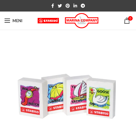
0
MENI