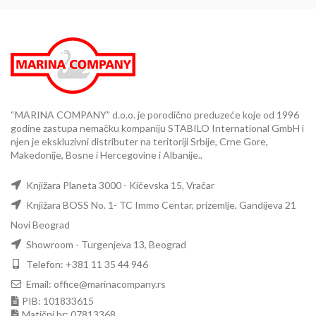
“MARINA COMPANY” d.o.o. je porodično preduzeće koje od 1996
godine zastupa nemačku kompaniju STABILO International GmbH i
njen je ekskluzivni distributer na teritoriji Srbije, Crne Gore,
Makedonije, Bosne i Hercegovine i Albanije..
Knjižara Planeta 3000 - Kičevska 15, Vračar
Knjižara BOSS No. 1- TC Immo Centar, prizemlje, Gandijeva 21
Novi Beograd
Showroom - Turgenjeva 13, Beograd
Telefon: +381 11 35 44 946
Email: office@marinacompany.rs
PIB: 101833615
Matični br: 07813368