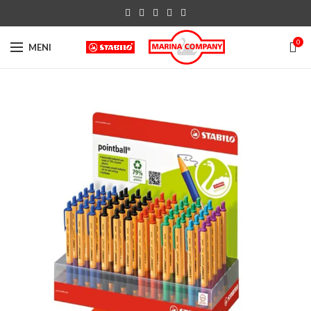
0
MENI