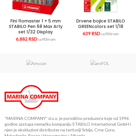
Fini flomaster 1 + 5 mm
Drvene bojice STABILO
STABILO Pen 68 Max Arty
GREENcolors set 1/18
set 1/32 Display
639
RSD
sa PDV-om
6,882
RSD
sa PDV-om
“MARINA COMPANY” d.o.o. je porodično preduzeće koje od 1996
godine zastupa nemačku kompaniju STABILO International GmbH i
njen je ekskluzivni distributer na teritoriji Srbije, Crne Gore,
Makedonije, Bosne i Hercegovine i Albanije..