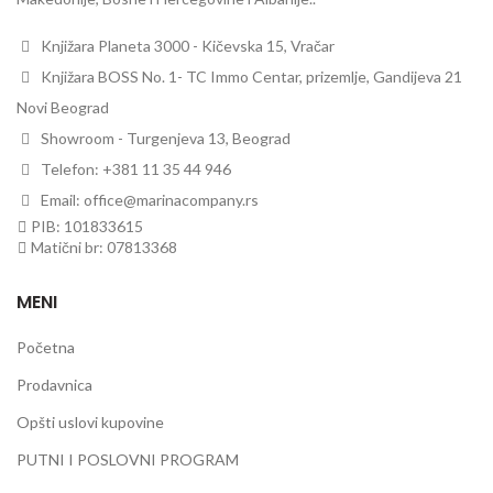
Knjižara Planeta 3000 - Kičevska 15, Vračar
Knjižara BOSS No. 1- TC Immo Centar, prizemlje, Gandijeva 21
Novi Beograd
Showroom - Turgenjeva 13, Beograd
Telefon: +381 11 35 44 946
Email: office@marinacompany.rs
PIB: 101833615
Matični br: 07813368
MENI
Početna
Prodavnica
Opšti uslovi kupovine
PUTNI I POSLOVNI PROGRAM