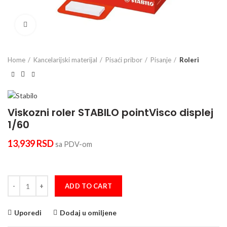
Click to enlarge
Home
Kancelarijski materijal
Pisaći pribor
Pisanje
Roleri
Viskozni roler STABILO pointVisco displej
1/60
13,939
RSD
sa PDV-om
Viskozni roler STABILO pointVisco displej 1/60 quantity
ADD TO CART
Uporedi
Dodaj u omiljene